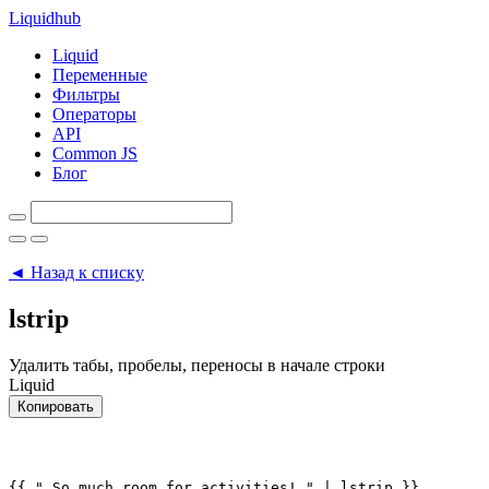
Liquid
hub
Liquid
Переменные
Фильтры
Операторы
API
Common JS
Блог
◄ Назад к списку
lstrip
Удалить табы, пробелы, переносы в начале строки
Liquid
Копировать
{{ " So much room for activities! " | lstrip }} 