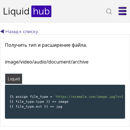
Liquid
hub
◄ Назад к списку
Получить тип и расширение файла.
image/video/audio/document/archive
Liquid
{% assign file_type = 
'https://example.com/image.jpg?v=123&
{{ file_type.type }} => image

{{ file_type.ext }} => jpg