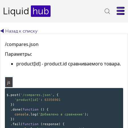
Liquid
hub
◄ Назад к списку
/compares.json
Параметры:
product[id] - product.id сравниваемого товара.
js
$.post(
'/compares.json'
, {
'product[id]'
:
63356901
})
.done(
function
(
)
{
console
.log(
'Добавлено в сравнение'
);
})
.fail(
function
(
response
)
{