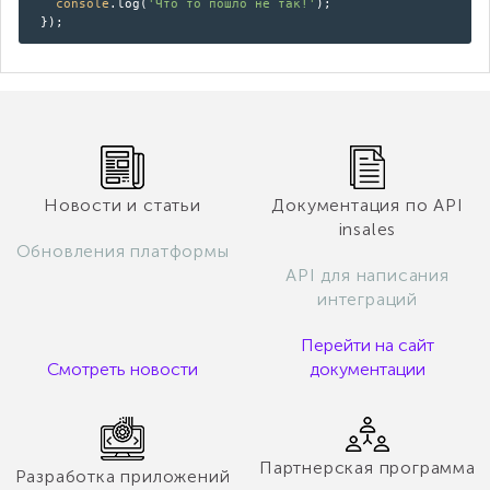
console
.log(
'Что то пошло не так!'
);
});
Новости и статьи
Документация по API
insales
Обновления платформы
API для написания
интеграций
Перейти на сайт
Смотреть новости
документации
Партнерская программа
Разработка приложений