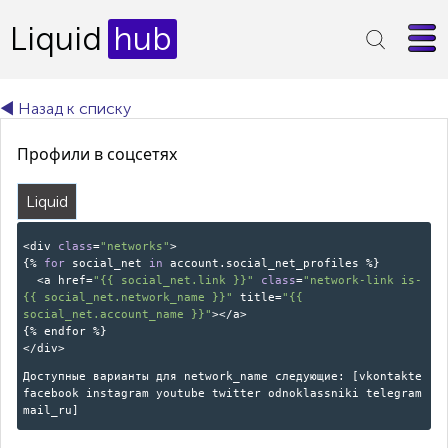
Liquid
hub
◄ Назад к списку
Профили в соцсетях
Liquid
<div
class
=
"networks"
>
{%
for
social_net
in
account.social_net_profiles %}
<a href=
"{{ social_net.link }}"
class
=
"network-link is-
{{ social_net.network_name }}"
title=
"{{
social_net.account_name }}"
></a>
{% endfor %}
</div>
Доступные варианты для network_name следующие: [vkontakte
facebook instagram youtube twitter odnoklassniki telegram
mail_ru]