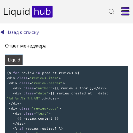
Liquid
hub
◄ Назад к списку
Ответ менеджера
Liquid
{%
for
review
in
product.reviews %}
<div
class
=
"reviews-item"
>
<div
class
=
"review-header"
>
<div
class
=
"author"
>{{ review.author }}</div>
<div
class
=
"date"
>{{ review.created_at | date:
"%d.%m.%Y %H:%M"
}}</div>
</div>
<div
class
=
"review-body"
>
<div
class
=
"text"
>
{{ review.content }}
</div>
{%
if
review.replied? %}