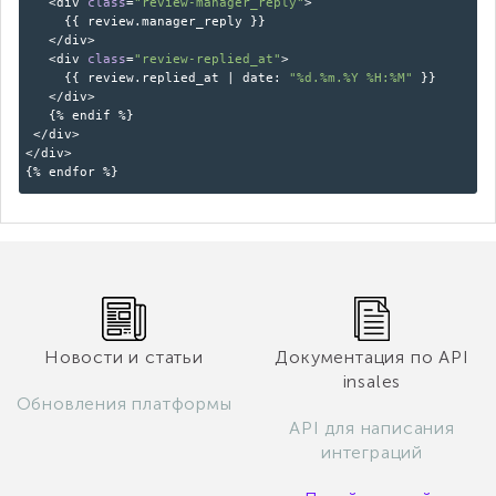
<div
class
=
"review-manager_reply"
>
{{ review.manager_reply }}
</div>
<div
class
=
"review-replied_at"
>
{{ review.replied_at | date:
"%d.%m.%Y %H:%M"
}}
</div>
{% endif %}
</div>
</div>
{% endfor %}
Новости и статьи
Документация по API
insales
Обновления платформы
API для написания
интеграций