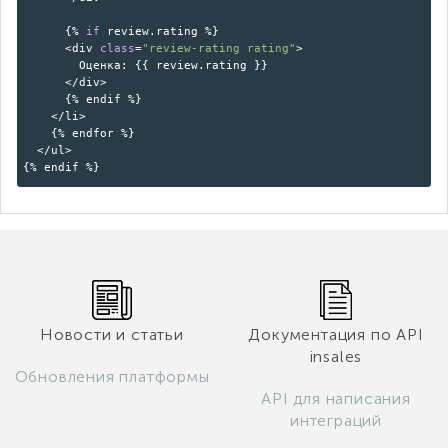
{%
if
review.rating %}
<div
class
=
"review-rating rating"
>
Оценка: {{ review.rating }}
</div>
{% endif %}
</li>
{% endfor %}
</ul>
{% endif %}
Новости и статьи
Документация по API
insales
Обновления платформы
API для написания
интеграций