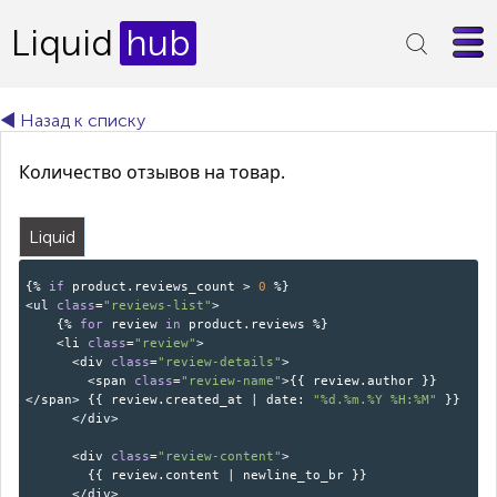
Liquid
hub
◄ Назад к списку
Количество отзывов на товар.
Liquid
{%
if
product.reviews_count >
0
%}
<ul
class
=
"reviews-list"
>
{%
for
review
in
product.reviews %}
<li
class
=
"review"
>
<div
class
=
"review-details"
>
<span
class
=
"review-name"
>{{ review.author }}
</span> {{ review.created_at | date:
"%d.%m.%Y %H:%M"
}}
</div>
<div
class
=
"review-content"
>
{{ review.content | newline_to_br }}
</div>