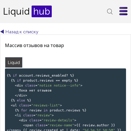
Liquid
hub
◄ Назад к списку
Массив отзывов на товар
Liquid
{%
if
account.reviews_enabled? %}
{%
if
product.reviews == empty %}
<div
class
=
"notice notice--info"
>
Пока нет отзывов
</div>
{%
else
%}
<ul
class
=
"reviews-list"
>
{%
for
review
in
product.reviews %}
<li
class
=
"review"
>
<div
class
=
"review-details"
>
<span
class
=
"review-name"
>{{ review.author }}
</span> {{ review.created_at | date:
"%d.%m.%Y %H:%M"
}}