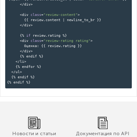
</div>
<div
class
=
"review-content"
>
{{ review.content | newline_to_br }}
</div>
{%
if
review.rating %}
<div
class
=
"review-rating rating"
>
Оценка: {{ review.rating }}
</div>
{% endif %}
</li>
{% endfor %}
</ul>
{% endif %}
{% endif %}
Новости и статьи
Документация по API