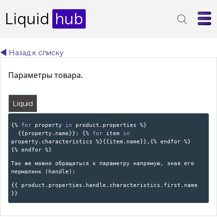
Liquid
hub
◄ Назад к списку
Параметры товара.
Liquid
{%
for
property
in
product.properties %}
{{property.name}}: {%
for
item
in
property.characteristics %}{{item.name}},{% endfor %}
{% endfor %}
Так же можно обращаться к параметру напрямую, зная его
пермалинк (handle):
{{ product.properties.
handle
.characteristics.first.name
}}