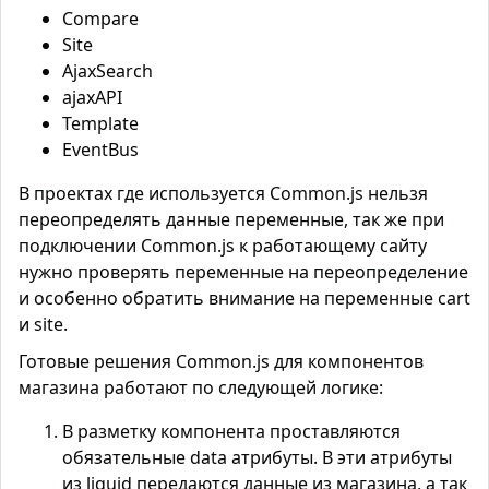
Compare
Site
AjaxSearch
ajaxAPI
Template
EventBus
В проектах где используется Common.js нельзя
переопределять данные переменные, так же при
подключении Common.js к работающему сайту
нужно проверять переменные на переопределение
и особенно обратить внимание на переменные cart
и site.
Готовые решения
Common.js
для компонентов
магазина работают по следующей логике:
В разметку компонента проставляются
обязательные data атрибуты. В эти атрибуты
из liquid передаются данные из магазина, а так