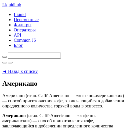
Liquid
hub
Liquid
Переменные
Фильтры
Операторы
API
Common JS
Блог
◄ Назад к списку
Американо
Американо (итал. Caffè Americano — «кофе по-американски»)
— способ приготовления кофе, заключающийся в добавлении
опредленного количества горячей воды в эспрессо.
Американо
(итал.
Caffè Americano
— «кофе по-
американски») — способ приготовления кофе,
заключающийся в добавлении опредленного количества