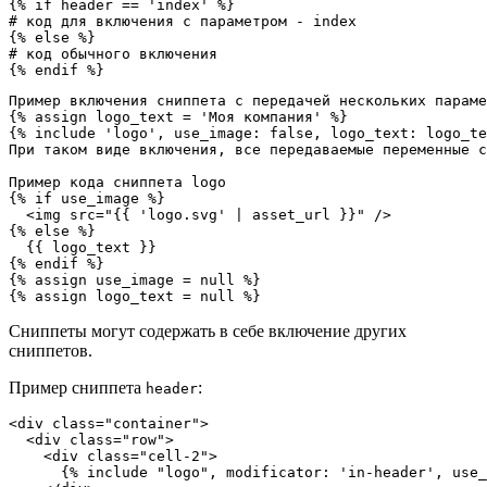
{% if header == 'index' %}
{% else %}
{% endif %}
Пример включения сниппета с передачей нескольких параме
{% assign logo_text = 'Моя компания' %}

{% include 'logo', use_image: false, logo_text: logo_te
При таком виде включения, все передаваемые переменные с
Пример кода сниппета logo

{% if use_image %}

  <
img
src
=
"
{{ 'logo.svg' | asset_url }}
"
 />

{% else %}

  {{ logo_text }}

{% endif %}

{% assign use_image = null %}

{% assign logo_text = null %}
Сниппеты могут содержать в себе включение других
сниппетов.
Пример сниппета
:
header
<
div
class
=
"
container
"
>

  <
div
class
=
"
row
"
>

    <
div
class
=
"
cell-2
"
>

{% include "logo", modificator: 'in-header', use_