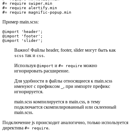
#= require swiper.min

#= require alertify.min

Пример main.scss:
@import 'header';

@import 'footer';

Важно! Файлы header, footer, slider могут быть как
так и
.
scss
css
Используя
и
можно
@import
#= require
игнорировать расширение.
Для удобности в файлы относящиеся к main.scss
именуют с префиксом
, при импорте префикс
_
игнорируется.
main.scss компилируется в main.css, в тему
подключается скомпилированный или склеенный
main.scss.
Подключение js происходит аналогично, только используется
директива
.
#= require