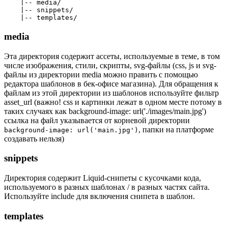
    |-- media/

    |-- snippets/

media
Эта директория содержит ассеты, используемые в теме, в том
числе изображения, стили, скрипты, svg-файлы (css, js и svg-
файлы из директории media можно править с помощью
редактора шаблонов в бек-офисе магазина). Для обращения к
файлам из этой директории из шаблонов используйте фильтр
asset_url (важно! css и картинки лежат в одном месте потому в
таких случаях как background-image: url('./images/main.jpg')
ссылка на файл указывается от корневой директории
, папки на платформе
background-image: url('main.jpg')
создавать нельзя)
snippets
Директория содержит Liquid-снипеты с кусочками кода,
используемого в разных шаблонах / в разных частях сайта.
Используйте include для включения снипета в шаблон.
templates