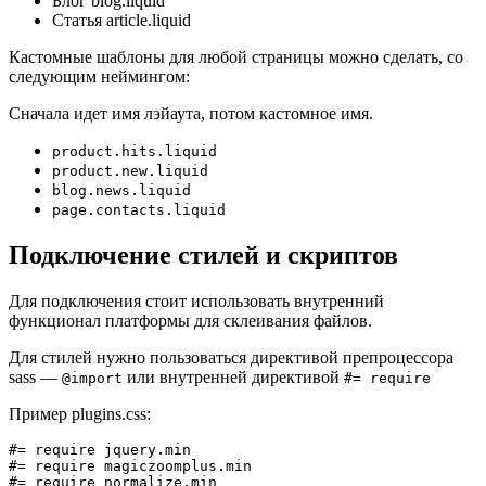
Блог blog.liquid
Статья article.liquid
Кастомные шаблоны для любой страницы можно сделать, со
следующим неймингом:
Сначала идет имя лэйаута, потом кастомное имя.
product.hits.liquid
product.new.liquid
blog.news.liquid
page.contacts.liquid
Подключение стилей и скриптов
Для подключения стоит использовать внутренний
функционал платформы для склеивания файлов.
Для стилей нужно пользоваться директивой препроцессора
sass —
или внутренней директивой
@import
#= require
Пример plugins.css:
#= require jquery.min

#= require magiczoomplus.min

#= require normalize.min
