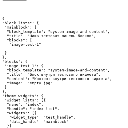
{
"block_lists": {
 "mainblock": {
  "block_template": "system-image-and-content",
  "title": "Наша тестовая панель блоков",
  "blocks": [
   "image-text-1"
  ]
 }
},
"blocks": {
 "image-text-1": {
  "block_template": "system-image-and-content",
  "title": "Блок внутри тестового виджета",
  "content": "Контент внутри тестового виджета",
  "image": "empty.jpg"
 }
},
"theme_widgets": {
 "widget_lists": [{
  "name": "index",
  "handle": "index-list",
  "widgets": [{
   "widget_type": "test_handle",
   "data_handle": "mainblock"
  }]