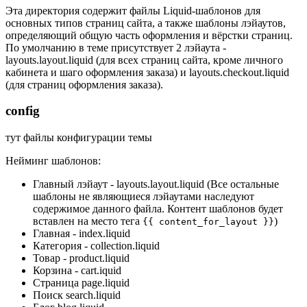
Эта директория содержит файлы Liquid-шаблонов для
основных типов страниц сайта, а также шаблоны лэйаутов,
определяющий общую часть оформления и вёрстки страниц.
По умолчанию в теме присутствует 2 лэйаута -
layouts.layout.liquid (для всех страниц сайта, кроме личного
кабинета и шаго оформления заказа) и layouts.checkout.liquid
(для страниц оформления заказа).
config
тут файлы конфигурации темы
Нейминг шаблонов:
Главный лэйаут - layouts.layout.liquid (Все остальные
шаблоны не являющиеся лэйаутами наследуют
содержимое данного файла. Контент шаблонов будет
вставлен на место тега
)
{{ content_for_layout }}
Главная - index.liquid
Категория - collection.liquid
Товар - product.liquid
Корзина - cart.iquid
Страница page.liquid
Поиск search.liquid