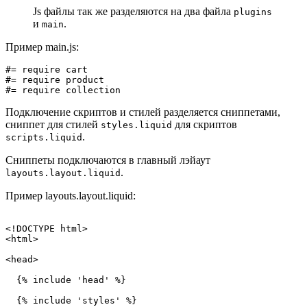
Js файлы так же разделяются на два файла
plugins
и
.
main
Пример main.js:
#= require cart

#= require product

Подключение скриптов и стилей разделяется сниппетами,
сниппет для стилей
для скриптов
styles.liquid
.
scripts.liquid
Сниппеты подключаются в главный лэйаут
.
layouts.layout.liquid
Пример layouts.layout.liquid:
<!DOCTYPE html>

<
html
>

<
head
>

{% include 'head' %}
{% include 'styles' %}