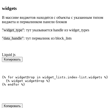
widgets
В массиве виджетов находятся с объекты с указанным типом
виджета и пермалинком панели блоков
"widget_type"
: тут указывается handle из widget_types
"data_handle"
: тут пермалинк из block_lists
Liquid
js
Копировать
{% for widgetDrop in widget_lists.index-list.widgets %}
  {% widget widgetDrop %}
{% endfor %}
Копировать