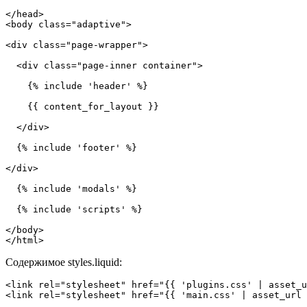
</
head
>

<
body
class
=
"
adaptive
"
>

<
div
class
=
"
page-wrapper
"
>

  <
div
class
=
"
page-inner container
"
>

{% include 'header' %}
{{ content_for_layout }}
  </
div
>

{% include 'footer' %}
</
div
>

{% include 'modals' %}
{% include 'scripts' %}
</
body
>

</
html
>
Содержимое styles.liquid:
<link rel="stylesheet" href="{{ 'plugins.css' | asset_u