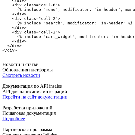
    </
div
>

    <
div
class
=
"
cell-6
"
>

{% include "menu", modificator: 'in-header', menu
    </
div
>

    <
div
class
=
"
cell-2
"
>

{% include "search", modificator: 'in-header' %}
    </
div
>

    <
div
class
=
"
cell-2
"
>

{% include "cart_widget", modificator: 'in-header
    </
div
>

  </
div
>

</
div
>
Новости и статьи
Обновления платформы
Смотреть новости
Документация по API insales
API для написания интеграций
Перейти на сайт документации
Разработка приложений
Пошаговая документация
Подробнее
Партнерская программа
Станьте партнером InSales