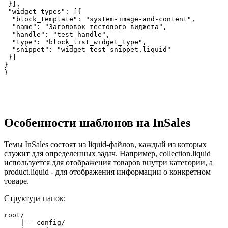
 }],
 "widget_types": [{
  "block_template": "system-image-and-content",
  "name": "Заголовок тестового виджета",
  "handle": "test_handle",
  "type": "block_list_widget_type",
  "snippet": "widget_test_snippet.liquid"
 }]
}
}
Особенности шаблонов на InSales
Темы InSales состоят из liquid-файлов, каждый из которых
служит для определенных задач. Например, collection.liquid
используется для отображения товаров внутри категории, а
product.liquid - для отображения информации о конкретном
товаре.
Структура папок:
root/

    |-- config/
