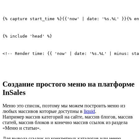
{% capture start_time %}{{'now' | date: '%s.%L' }}{% en
{% include 'head' %}
<!-- Render time: {{ 'now' | date: '%s.%L' | minus: sta
Создание простого меню на платформе
InSales
Меню это список, поэтому мы можем построить меню из
любых массивов которые доступны в
liquid
.
Например массив категорий на сайте, массив блогов, массив
статей, массив блоков и конечно массив ссылок из раздела
«Меню и статьи».
Для вывода ссылок из конкретных каталогов или меню