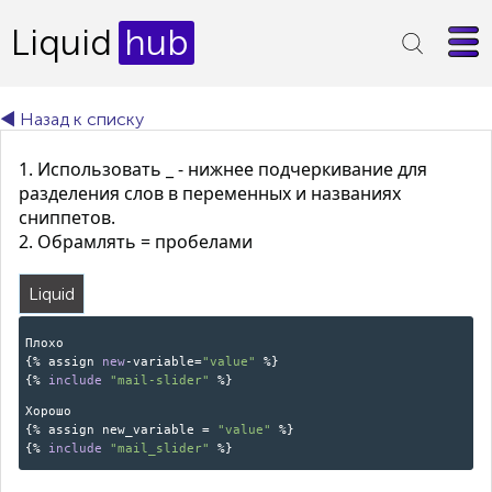
Liquid
hub
◄ Назад к списку
1. Использовать _ - нижнее подчеркивание для
разделения слов в переменных и названиях
сниппетов.
2. Обрамлять = пробелами
Liquid
Плохо
{% assign
new
-variable=
"value"
%}
{%
include
"mail-slider"
%}
Хорошо
{% assign new_variable =
"value"
%}
{%
include
"mail_slider"
%}