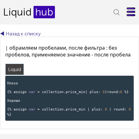
Liquid
hub
◄ Назад к списку
| обрамляем пробелами, после фильтра : без
пробелов, применяемое значение - после пробела
Liquid
Плохо
{% assign
var
= collection.price_min| plus:
0
|round:
0
%}
Хорошо
{% assign
var
= collection.price_min | plus:
0
| round:
0
%}