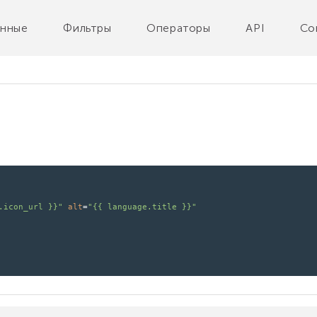
нные
Фильтры
Операторы
API
Co
.icon_url }}"
alt
=
"{{ language.title }}"