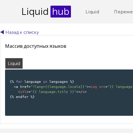
Liquid
hub
Liquid
Переме
◄ Назад к списку
Массив доступных языков
Liquid
{% 
for
 language 
in
 languages %}

  <a href=
"?lang={{language.locale}}"
>
<
img
src
=
"{{ language
title
=
"{{ language.title }}"
>
</
a
>
{% endfor %}