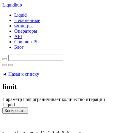
Liquid
hub
Liquid
Переменные
Фильтры
Операторы
API
Common JS
Блог
◄ Назад к списку
limit
Параметр limit ограничивает количество итераций
Liquid
Копировать
<!-- if array = [1,2,3,4,5,6] -->