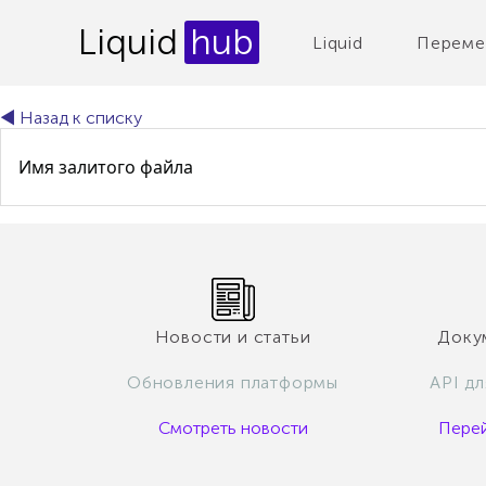
Liquid
hub
Liquid
Переме
◄ Назад к списку
Имя залитого файла
Новости и статьи
Докум
Обновления платформы
API д
Смотреть новости
Перей