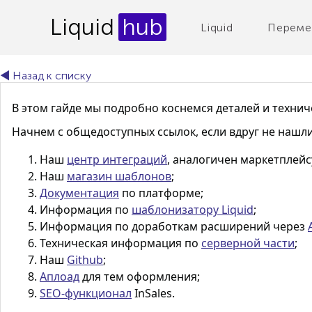
Liquid
hub
Liquid
Переме
◄ Назад к списку
В этом гайде мы подробно коснемся деталей и техни
Начнем с общедоступных ссылок, если вдруг не нашли
Наш
центр интеграций
, аналогичен маркетплейс
Наш
магазин шаблонов
;
Документация
по платформе;
Информация по
шаблонизатору Liquid
;
Информация по доработкам расширений через
Техническая информация по
серверной части
;
Наш
Github
;
Аплоад
для тем оформления;
SEO-функционал
InSales
.