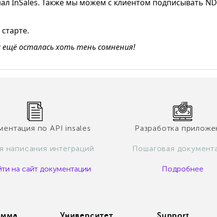
нал
InSales
. Также мы можем с клиентом подписывать
ND
 старте.
ас ещё осталась хоть тень сомнения!
ентация по API insales
Разработка приложе
ля написания интеграций
Пошаговая документ
ти на сайт документации
Подробнее
амма
Университет
Support