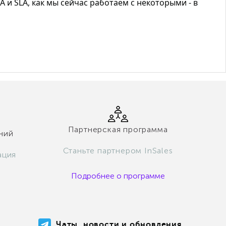
A
и
SLA
, как мы сейчас работаем с некоторыми - в
Партнерская программа
ний
Станьте партнером InSales
ация
Подробнее о программе
Чаты, новости и обновления