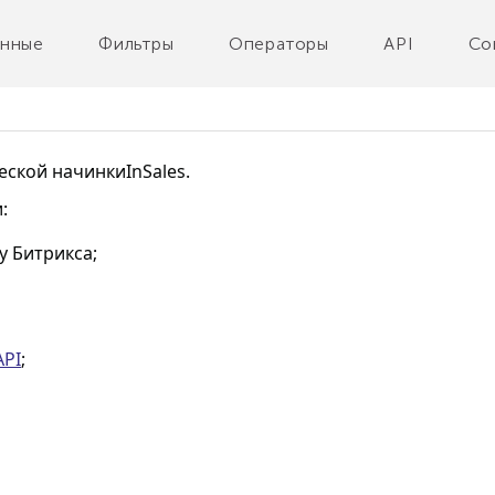
нные
Фильтры
Операторы
API
Co
ческой начинки
InSales
.
:
у Битрикса;
API
;