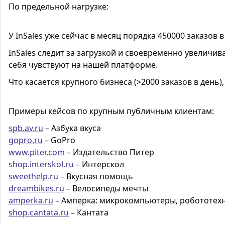
По предельной нагрузке:
У
InSales
уже сейчас в месяц порядка
450000
заказов 
InSales следит за загрузкой и своевременно увеличи
себя чувствуют на нашей платформе.
Что касается крупного бизнеса (>2000 заказов в день)
Примеры кейсов по крупным публичным клиентам:
spb.av.ru
– Азбука вкуса
gopro.ru
– GoPro
www.piter.com
– Издательство Питер
shop.interskol.ru
– Интерскол
sweethelp.ru
– Вкусная помощь
dreambikes.ru
– Велосипеды мечты
amperka.ru
– Амперка: микрокомпьютеры, робототех
shop.cantata.ru
– Кантата