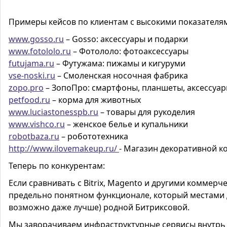
Примеры кейсов по клиентам с высокими показателя
www.gosso.ru
– Gosso: аксессуары и подарки
www.fotololo.ru
– Фотололо: фотоаксессуары
futujama.ru
– Футужама: пижамы и кигуруми
vse-noski.ru
– Смоленская носочная фабрика
zopo.pro
– ЗопоПро: смартфоны, планшеты, аксессуа
petfood.ru
– корма для животных
www.luciastonesspb.ru
– товары для рукоделия
www.vishco.ru
– женское белье и купальники
robotbaza.ru
– робототехника
http://www.ilovemakeup.ru/
- Магазин декоративной к
Теперь по конкурентам:
Если сравнивать с
Bitrix
,
Magento
и другими коммерчес
предельно понятном функционале, который местами д
возможно даже лучше) родной Битриксовой.
Мы заворачиваем инфраструктурные сервисы внутр