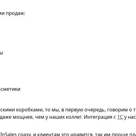
ми продаж:
ры
осметики
кими коробками, то мы, в первую очередь, говорим о т
аже мощнее, чем у наших коллег. Интеграция с
1С
у нас
ь
InSales
сразу, и клиентам это нравится, так им проще пл