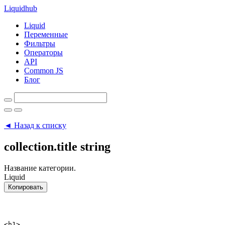
Liquid
hub
Liquid
Переменные
Фильтры
Операторы
API
Common JS
Блог
◄ Назад к списку
collection.title
string
Название категории.
Liquid
Копировать
<h1>