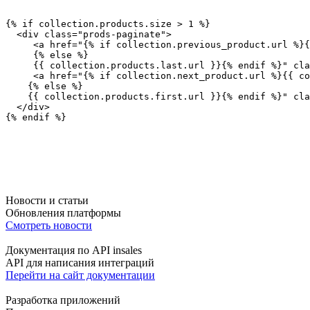
{% if collection.products.size > 1 %}  
  <div class="prods-paginate">
     <a href="{% if collection.previous_product.url %}{
     {% else %}
     {{ collection.products.last.url }}{% endif %}" cla
     <a href="{% if collection.next_product.url %}{{ co
    {% else %}
    {{ collection.products.first.url }}{% endif %}" cla
  </div>
{% endif %}
Новости и статьи
Обновления платформы
Смотреть новости
Документация по API insales
API для написания интеграций
Перейти на сайт документации
Разработка приложений