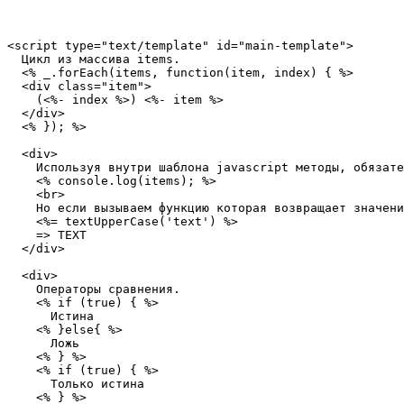
<
script
type
=
"
text/template
"
id
=
"
main-template
"
>

  Цикл из массива items.

  <% _.forEach(items, function(item, index) { %>

  <
div
class
=
"
item
"
>

    (<%- index %>) <%- item %>

  </
div
>

  <% }); %>

  <
div
>

    Используя внутри шаблона javascript методы, обязате
    <% console.log(items); %>

    <
br
>

    Но если вызываем функцию которая возвращает значени
    <%= textUpperCase('text') %>

    => TEXT

  </
div
>

  <
div
>

    Операторы сравнения.

    <% if (true) { %>

      Истина

    <% }else{ %>

      Ложь

    <% } %>

    <% if (true) { %>

      Только истина

    <% } %>
