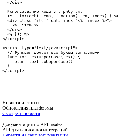
  </
div
>

  Использование кода в атрибутах.

  <% _.forEach(items, function(item, index) { %>

  <
div
class
=
"
item
"
data-inex
=
"
<%- index %>
"
>

    <%- item %>

  </
div
>

  <% }); %>

</
script
>

<
script
type
=
"
text/javascript
"
>
// Функция делает все буквы заглавными
function
textUpperCase
(
text
) {
return
text
.
toUpperCase
();
  }
</
script
>
Новости и статьи
Обновления платформы
Смотреть новости
Документация по API insales
API для написания интеграций
Перейти на сайт документации