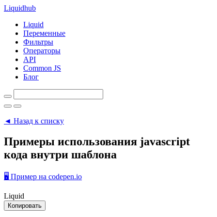
Liquid
hub
Liquid
Переменные
Фильтры
Операторы
API
Common JS
Блог
◄ Назад к списку
Примеры использования javascript
кода внутри шаблона
🖥️
Пример на codepen.io
Liquid
Копировать