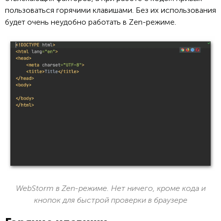
пользоваться горячими клавишами. Без их использования
будет очень неудобно работать в Zen-режиме.
WebStorm в Zen-режиме. Нет ничего, кроме кода и
кнопок для быстрой проверки в браузере