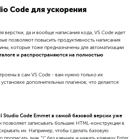
dio Code для ускорения
я верстки, да и вообще написания кода, VS Code идет
рые позволяют повысить продуктивность написания
гины, которые тоже предназначены для автоматизации
талоге и распространяются на полностью
роены в сам VS Code - вам нужно только их
 установке дополнительных плагинов, что делается
al Studio Code Emmet в самой базовой версии уже
 он позволяет записывать большие HTML-конструкции в
крывать их. Например, чтобы сделать базовую
прописать знак “!” без кавычек и нажать клавишу Enter.