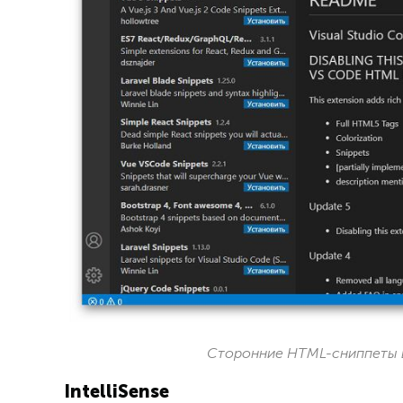
Сторонние HTML-сниппеты в 
IntelliSense