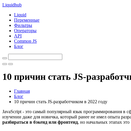
Liquid
hub
Liquid
Переменные
Фильтры
Операторы
API
Common JS
Блог
10 причин стать JS-разработч
Главная
Блог
10 причин стать JS-разработчиком в 2022 году
JavaScript - это самый популярный язык программирования в сфе
изучении даже для новичка, который ранее не имел опыта разр
разбираться в бэкенд или фронтенд
, но начальных этапах это