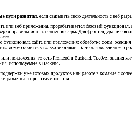
ые пути развития
, если связывать свою деятельность с веб-разр
йта или веб-приложения, прорабатывается базовый функционал, а
ерки правильности заполнения форм. Для фронтендера не обязат
осто.
о функционала сайта или приложения: обработка форм, реакция н
циях можно обойтись только знаниями JS, но для дальнейшего р
или приложения, то есть Frontend и Backend. Требует знания хот
ния, используемые в Backend.
поддержки уже готовых продуктов или работе в команде с более
ыки разметки и программирования.