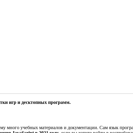
отки игр и десктопных программ.
о нему много учебных материалов и документации. Сам язык прог
ния JavaScript в 2021 году
, если вы хотите войти в востребо