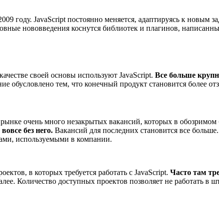
009 году. JavaScript постоянно меняется, адаптируясь к новым 
новные нововведения коснутся библиотек и плагинов, написанны
качестве своей основы используют JavaScript.
Все больше крупн
е обусловлено тем, что конечный продукт становится более от
на рынке очень много незакрытых вакансий, которых в обозримом
овсе без него.
Вакансий для последних становится все больше.
тами, используемыми в компании.
ктов, в которых требуется работать с JavaScript.
Часто там тр
алее. Количество доступных проектов позволяет не работать в 