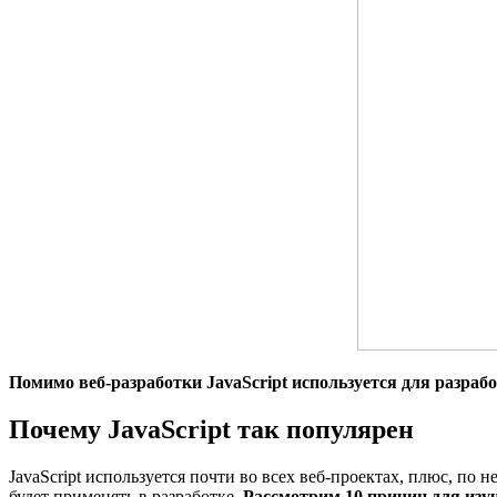
Помимо веб-разработки JavaScript используется для разраб
Почему JavaScript так популярен
JavaScript используется почти во всех веб-проектах, плюс, п
будет применять в разработке.
Рассмотрим 10 причин для изуче