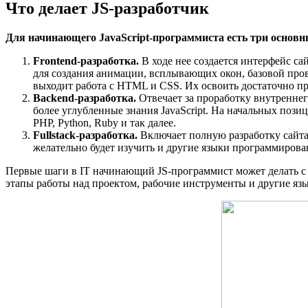
Что делает JS-разработчик
Для начинающего JavaScript-программиста есть три основн
Frontend-разработка.
В ходе нее создается интерфейс са
для создания анимации, всплывающих окон, базовой пров
выходит работа с HTML и CSS. Их освоить достаточно пр
Backend-разработка.
Отвечает за проработку внутреннег
более углубленные знания JavaScript. На начальных пози
PHP, Python, Ruby и так далее.
Fullstack-разработка.
Включает полную разработку сайта 
желательно будет изучить и другие языки программирова
Первые шаги в IT начинающий JS-программист может делать с 
этапы работы над проектом, рабочие инструменты и другие яз