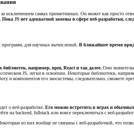
ования
ях, за исключением самых примитивных. Он может как просто от
.
Пока JS нет адекватной замены в сфере веб-разработки, сл
ых программ, для научных вычислений.
В ближайшее время вряд 
иблиотек, например, npm, React и так далее.
Они значительн
ассическом JS, легки в освоении. Некоторые библиотеки, наприм
боту и компонентов его экосистемы, следовательно, сможете пр
идет о веб-разработке.
Его можно встретить в играх и обычны
йти на backend, fullstack или вовсе переключиться с веб-разработ
екоторые из них вообще не связаны с веб-разработкой, что позв