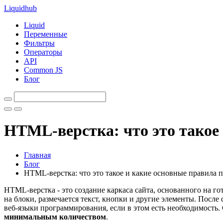
Liquid
hub
Liquid
Переменные
Фильтры
Операторы
API
Common JS
Блог
HTML-верстка: что это такое
Главная
Блог
HTML-верстка: что это такое и какие основные правила 
HTML-верстка - это создание каркаса сайта, основанного на г
на блоки, размечается текст, кнопки и другие элементы. После
веб-языки программирования, если в этом есть необходимость
минимальным количеством
.