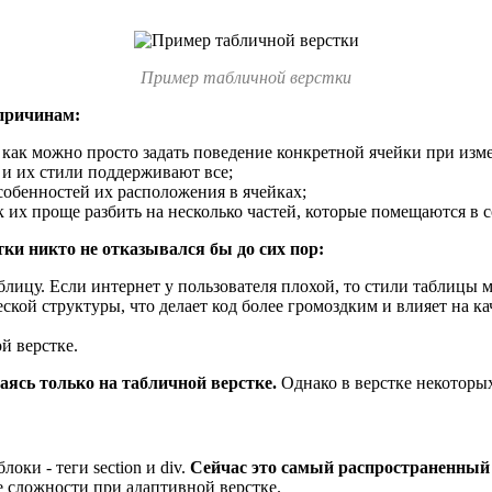
Пример табличной верстки
 причинам:
к как можно просто задать поведение конкретной ячейки при изм
 и их стили поддерживают все;
собенностей их расположения в ячейках;
 их проще разбить на несколько частей, которые помещаются в с
тки никто не отказывался бы до сих пор:
лицу. Если интернет у пользователя плохой, то стили таблицы мо
ской структуры, что делает код более громоздким и влияет на ка
й верстке.
аясь только на табличной верстке.
Однако в верстке некоторы
оки - теги section и div.
Сейчас это самый распространенный 
е сложности при адаптивной верстке.