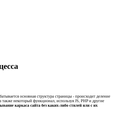
цесса
абатывается основная структура страницы - происходит деление
 а также некоторый функционал, используя JS, PHP и другие
ывание каркаса сайта без каких-либо стилей или с их