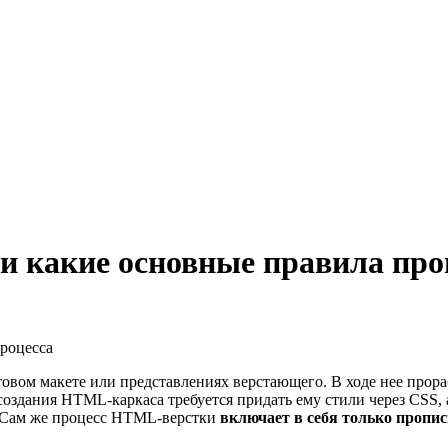
 и какие основные правила про
процесса
отовом макете или представлениях верстающего. В ходе нее прор
 создания HTML-каркаса требуется придать ему стили через CSS,
. Сам же процесс HTML-верстки
включает в себя только пропис