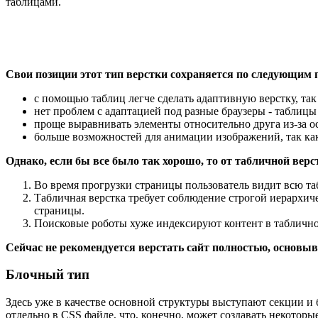
таблицами.
Свои позиции этот тип верстки сохраняется по следующим
с помощью таблиц легче сделать адаптивную верстку, та
нет проблем с адаптацией под разные браузеры - таблицы
проще выравнивать элементы относительно друга из-за о
больше возможностей для анимации изображений, так как
Однако, если бы все было так хорошо, то от табличной верс
Во время прогрузки страницы пользователь видит всю таб
Табличная верстка требует соблюдение строгой иерархиче
страницы.
Поисковые роботы хуже индексируют контент в таблично
Сейчас не рекомендуется верстать сайт полностью, основыв
Блочный тип
Здесь уже в качестве основной структуры выступают секции и бл
отдельно в CSS файле, что, конечно, может создавать некоторы