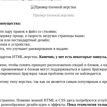
Пример блочной верстки
еимущества:
ти пару правок в файл со стилями;
держку проще, а скорость загрузки страницы выше;
ов или нестандартный дизайн;
ения и устройства;
та, что улучшает ранжирование в выдаче.
андартом HTML-верстки.
Конечно, у нее есть некоторые минусы
ни, чтобы понять принцип расположения секций и блоков, а нау
 применяемые к блокам могут поддерживаться в одних браузерах
современных браузерах такая проблема почти не наблюдается.
тому типу верстки, так как он является самым популярным и вря
остранено. Помимо знаний HTML и CSS здесь потребуются углубл
е разнообразные дизайн-идеи и эффекты.
Пока технология толь