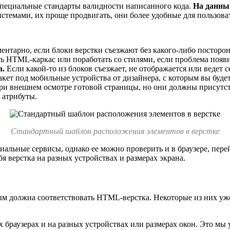
специальные стандарты валидности написанного кода.
На данны
темами, их проще продвигать, они более удобные для пользова
нтарно, если блоки верстки съезжают без какого-либо посторонн
еть HTML-каркас или поработать со стилями, если проблема появ
а.
Если какой-то из блоков съезжает, не отображается или ведет с
акет под мобильные устройства от дизайнера, с которым вы будет
ри внешнем осмотре готовой страницы, но они должны присутств
 атрибуты.
Стандартный шаблон расположения элементов в верстке
альные сервисы, однако ее можно проверить и в браузере, перей
бя верстка на разных устройствах и размерах экрана.
рым должна соответствовать HTML-верстка. Некоторые из них у
 браузерах и на разных устройствах или размерах окон. Это мы 