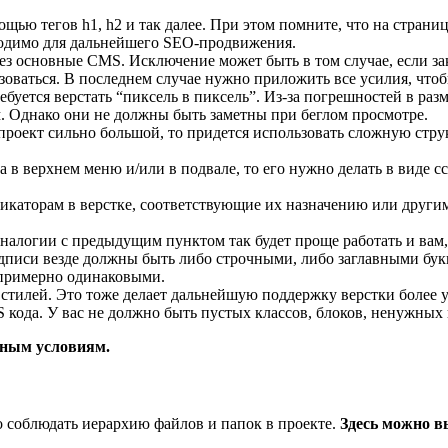
ю тегов h1, h2 и так далее. При этом помните, что на странице
ходимо для дальнейшего SEO-продвижения.
ез основные CMS. Исключение может быть в том случае, если з
ьзоваться. В последнем случае нужно приложить все усилия, что
буется верстать “пиксель в пиксель”. Из-за погрешностей в раз
. Однако они не должны быть заметны при беглом просмотре.
проект сильно большой, то придется использовать сложную стр
 в верхнем меню и/или в подвале, то его нужно делать в виде 
икаторам в верстке, соответствующие их назначению или другим
алогии с предыдущим пунктом так будет проще работать и вам,
писи везде должны быть либо строчными, либо заглавными буква
 примерно одинаковыми.
стилей. Это тоже делает дальнейшую поддержку верстки более 
ода. У вас не должно быть пустых классов, блоков, ненужных 
нным условиям.
 соблюдать иерархию файлов и папок в проекте.
Здесь можно в