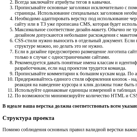
Всегда заключайте атрибуты тегов в кавычки.
Прописывайте основные заголовки исключительно с помощь
страницы. Использование специальных заголовков необ
Необходимо адаптировать верстку под использование чер
сайту или в ТЗ уже прописана CMS, которая будет испол
Максимальное соответствие дизайн-макету. Обычно не тре
дизайном допускаются небольшие расхождения с макетом
CSS-стили нужно выносить в отдельный документ. Если 
структуре можно, но делать это не нужно.
Если в дизайне предусмотрено размещение логотипа сайта
только в случае с одностраничными сайтами.
Рекомендуется давать понятные имена классам и идентиф
разработчикам, если над проектом трудится команда.
Прописывайте комментарии к большим кускам кода. По ан
Придерживайтесь единого стиля оформления кнопок - над
реакция на наведение курсора и клик должны тоже быть
Используйте одинаковые единицы измерений в таблицах 
По возможности минимизируйте количество HTML и CSS к
В идеале ваша верстка должна соответствовать всем указа
Структура проекта
Помимо соблюдения основных правил валидной верстки важно