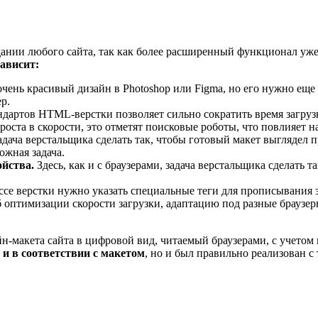
здании любого сайта, так как более расширенный функционал уж
зависит:
ень красивый дизайн в Photoshop или Figma, но его нужно еще
р.
артов HTML-верстки позволяет сильно сократить время загрузки
оста в скорости, это отметят поисковые роботы, что повлияет н
дача верстальщика сделать так, чтобы готовый макет выглядел 
ожная задача.
ойства.
Здесь, как и с браузерами, задача верстальщика сделать
се верстки нужно указать специальные теги для прописывания 
 оптимизации скорости загрузки, адаптацию под разные браузер
айн-макета сайта в цифровой вид, читаемый браузерами, с учет
 и в соответствии с макетом
, но и был правильно реализован с