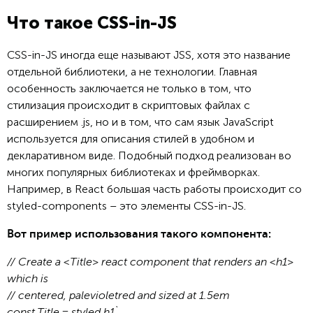
Что такое CSS-in-JS
CSS-in-JS иногда еще называют JSS, хотя это название
отдельной библиотеки, а не технологии. Главная
особенность заключается не только в том, что
стилизация происходит в скриптовых файлах с
расширением .js, но и в том, что сам язык JavaScript
используется для описания стилей в удобном и
декларативном виде. Подобный подход реализован во
многих популярных библиотеках и фреймворках.
Например, в React большая часть работы происходит со
styled-components – это элементы CSS-in-JS.
Вот пример использования такого компонента:
// Create a <Title> react component that renders an <h1>
which is
// centered, palevioletred and sized at 1.5em
const Title = styled.h1`