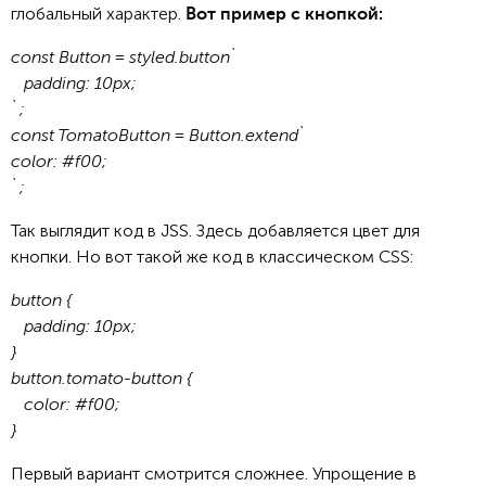
глобальный характер.
Вот пример с кнопкой:
const Button = styled.button`
padding: 10px;
`;
const TomatoButton = Button.extend`
color: #f00;
`;
Так выглядит код в JSS. Здесь добавляется цвет для
кнопки. Но вот такой же код в классическом CSS:
button {
padding: 10px;
}
button.tomato-button {
color: #f00;
}
Первый вариант смотрится сложнее. Упрощение в