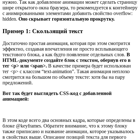
нужно. Так как добавление анимации может сделать страницу
шире открытого окна браузера, то рекомендуется к контейнеру
с анимированными элементами добавить свойство overflow:
hidden.
Оно скрывает горизонтальную прокрутку.
Пример 1: Скользящий текст
Достаточно простая анимация, которая при этом смотрится
эффектно, создавая впечатления не просто всплывающего
текстового блока, а как будто появление отдельных слов.
В
HTML-документе создайте блок с текстом, обернув его в
тег <p> или <span>.
В качестве примера будет использован
тег <p> с классом “text-animation”. Такая анимация неплохо
смотрится на большом по объему тексте: хотя бы на пару
предложений.
Вот так будет выглядеть CSS-код с добавленной
анимацией:
В этом коде всего два основных кадра, которые определены в
блоке @keyframes. Обратите внимание, что к этому блоку
также приписано и название анимации, которое указывалось
в свойствах выше. Описание позиций текста для первого