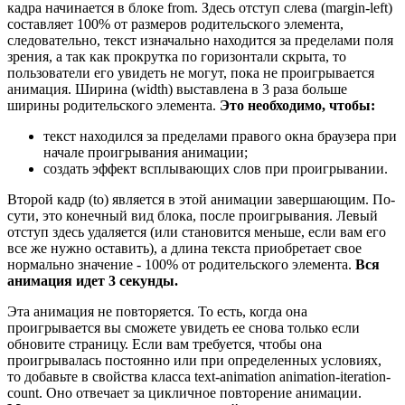
кадра начинается в блоке from. Здесь отступ слева (margin-left)
составляет 100% от размеров родительского элемента,
следовательно, текст изначально находится за пределами поля
зрения, а так как прокрутка по горизонтали скрыта, то
пользователи его увидеть не могут, пока не проигрывается
анимация. Ширина (width) выставлена в 3 раза больше
ширины родительского элемента.
Это необходимо, чтобы:
текст находился за пределами правого окна браузера при
начале проигрывания анимации;
создать эффект всплывающих слов при проигрывании.
Второй кадр (to) является в этой анимации завершающим. По-
сути, это конечный вид блока, после проигрывания. Левый
отступ здесь удаляется (или становится меньше, если вам его
все же нужно оставить), а длина текста приобретает свое
нормально значение - 100% от родительского элемента.
Вся
анимация идет 3 секунды.
Эта анимация не повторяется. То есть, когда она
проигрывается вы сможете увидеть ее снова только если
обновите страницу. Если вам требуется, чтобы она
проигрывалась постоянно или при определенных условиях,
то добавьте в свойства класса text-animation animation-iteration-
count. Оно отвечает за цикличное повторение анимации.