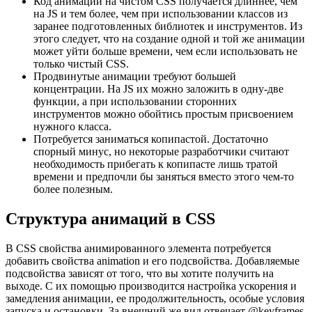
Код анимации на чистом CSS получается длиннее, чем
на JS и тем более, чем при использовании классов из
заранее подготовленных библиотек и инструментов. Из
этого следует, что на создание одной и той же анимации
может уйти больше времени, чем если использовать не
только чистый CSS.
Продвинутые анимации требуют большей
концентрации. На JS их можно заложить в одну-две
функции, а при использовании сторонних
инструментов можно обойтись простым присвоением
нужного класса.
Потребуется заниматься копипастой. Достаточно
спорный минус, но некоторые разработчики считают
необходимость прибегать к копипасте лишь тратой
времени и предпочли бы заняться вместо этого чем-то
более полезным.
Структура анимаций в CSS
В CSS свойства анимированного элемента потребуется
добавить свойства animation и его подсвойства. Добавляемые
подсвойства зависят от того, что вы хотите получить на
выходе. С их помощью производится настройка ускорения и
замедления анимации, ее продолжительность, особые условия
запуска и остановки. За внешний же вид отвечает @keyframes