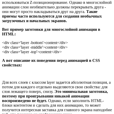
использоваться Z-позиционирование. Однако в многослойной
анимации слои необязательно должны перекрывать друга -
они могут просто накладываться друг на друга.
Такие
приемы часто используются для создания необычных
загрузочных и начальных экранов.
Вот пример заготовки для многослойной анимации в
HTML:
<div class='layer -bottom'>content</div>
<div class='layer -middle'>content</div>
<div class='layer -top'>content</div>
А вот описание их поведения перед анимацией в CSS
свойствах:
Для всех слоев с классом layer задается абсолютная позиция, а
потом для каждого отдельно выделяются свои свойства: для
слоя лежащего поверх, снизу.
Это минимальная заготовка,
поэтому при проигрывании никакой анимации
воспроизведено не будет.
Однако, если заполнить HTML-
блоки контентом и сделать для них анимацию, то может
получится интересная заставка для главного экрана наподобие