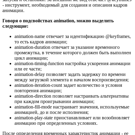
- инструмент, необходимый для создания и описания кадров
анимации.
Говоря о подсвойствах animation, можно выделить
следующие:
animation-name отвечает за идентификацию @keyframes,
то есть кадров анимации;
animation-duration отвечает за указание временного
промежутка, в течение которого должен быть выполнен
цикл анимации;
animation-timing-function настройка ускорения анимации
или ее части;
animation-delay позволяет задать задержку по времени
между загрузкой элемента и началом воспроизведения;
animation-iteration-count задает количество и условия
повторения анимации;
animation-direction позволяет настраивать альтернативы
при каждом проигрывании анимации;
animation-fill-mode настраивает значения, используемые
анимацией, до и после исполнения;
animation-play-state приостанавливает или возобновляет
анимацию при определенных условиях.
После определения временных характеристик анимации - ее